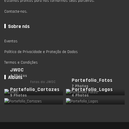
Estamos prontos para nos tornarmos seus parceiros.
Contacte-nos.
Sobre nós
Eventos
Politica de Privacidade e Proteção de Dados
Termos e Condições
JWOC
4 Photos
Albuns
Portefolio_Fotos
Fotos do JWOC
7 Photos
Portefolio_Cartazes
Portefolio_Logos
9 Photos
4 Photos