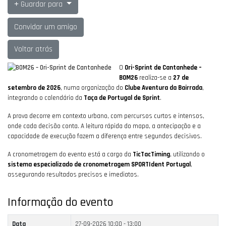
Guardar para
Convidar um amigo
Voltar atrás
O
Ori-Sprint de Cantanhede –
BOM26
realiza-se a
27 de
setembro de 2026
, numa organização do
Clube Aventura da Bairrada
,
integrando o calendário da
Taça de Portugal de Sprint
.
A prova decorre em contexto urbano, com percursos curtos e intensos,
onde cada decisão conta. A leitura rápida do mapa, a antecipação e a
capacidade de execução fazem a diferença entre segundos decisivos.
A cronometragem do evento está a cargo da
TicTacTiming
, utilizando o
sistema especializado de cronometragem SPORTIdent Portugal
,
assegurando resultados precisos e imediatos.
Informação do evento
Data
27-09-2026
10:00 - 13:00