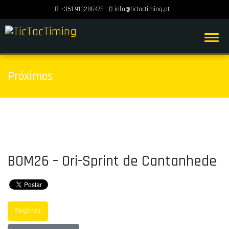
+351 910286478
info@tictactiming.pt
Próximos
BOM26 – Ori-Sprint de Cantanhede
Registar