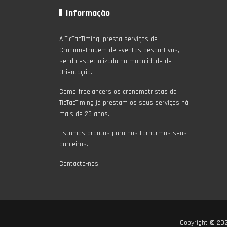
Informação
A TicTacTiming, presta serviços de
Cronometragem de eventos desportivos,
sendo especializada na modalidade de
Orientação.
Como freelancers os cronometristas da
TicTacTiming já prestam os seus serviços há
mais de 25 anos.
Estamos prontos para nos tornarmos seus
parceiros.
Contacte-nos.
Copyright © 2