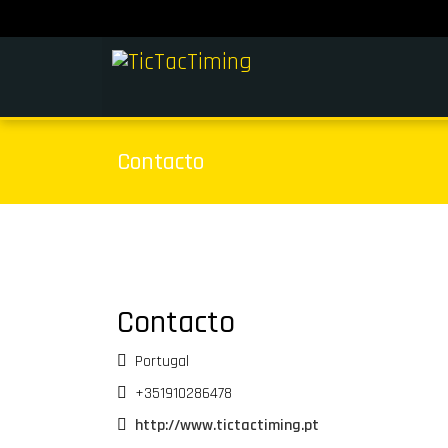
Contacto
Contacto
Morada
Portugal
Telemóvel
+351910286478
Sítio
http://www.tictactiming.pt