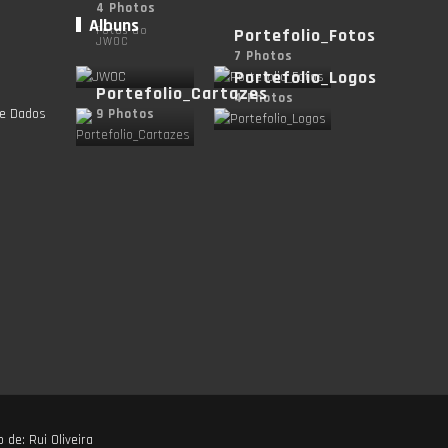
4 Photos
Albuns
Fotos do
Portefolio_Fotos
JWOC
7 Photos
Portefolio_Logos
Portefolio_Cartazes
4 Photos
de Dados
9 Photos
o de:
Rui Oliveira