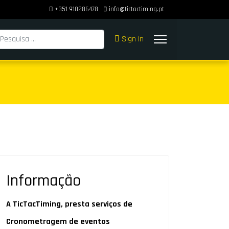
+351 910286478
info@tictactiming.pt
squisar
Sign In
Informação
A TicTacTiming, presta serviços de
Cronometragem de eventos