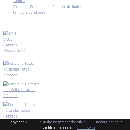
Eventos
Politica de Privacidade e Proteção de Dados
Termos e Condições
Albuns
JWOC
4 Photos
Fotos do JWOC
Portefolio_Fotos
7 Photos
Portefolio_Cartazes
9 Photos
Portefolio_Logos
4 Photos
Copyright © 2026
TicTacTiming revendedor oficial SPORTIdent Portugal
/
Construido com apoio de:
Rui Oliveira