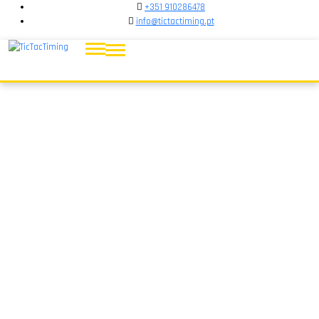
+351 910286478
info@tictactiming.pt