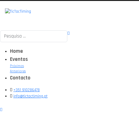
Pesquisar
Home
Eventos
Próximos
Anteriores
Contacto
+351 910286478
info@tictactiming.pt