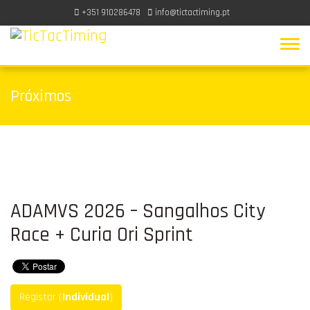
+351 910286478
info@tictactiming.pt
Próximos
ADAMVS 2026 – Sangalhos City
Race + Curia Ori Sprint
Registar (
Individual
)