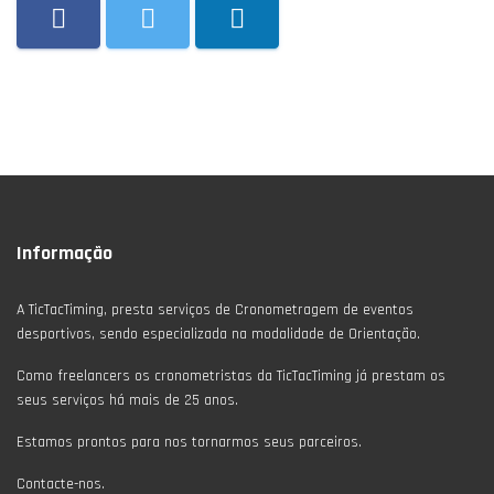
Informação
A TicTacTiming, presta serviços de Cronometragem de eventos
desportivos, sendo especializada na modalidade de Orientação.
Como freelancers os cronometristas da TicTacTiming já prestam os
seus serviços há mais de 25 anos.
Estamos prontos para nos tornarmos seus parceiros.
Contacte-nos.