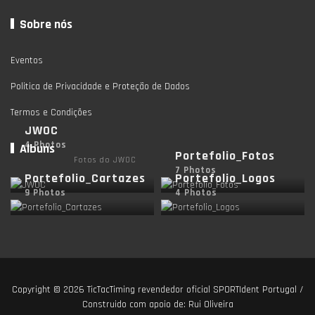
Sobre nós
Eventos
Politica de Privacidade e Proteção de Dados
Termos e Condições
JWOC
4 Photos
Albuns
Portefolio_Fotos
Fotos do JWOC
7 Photos
Portefolio_Cartazes
Portefolio_Logos
9 Photos
4 Photos
Copyright © 2026
TicTacTiming revendedor oficial SPORTIdent Portugal
/
Construido com apoio de:
Rui Oliveira