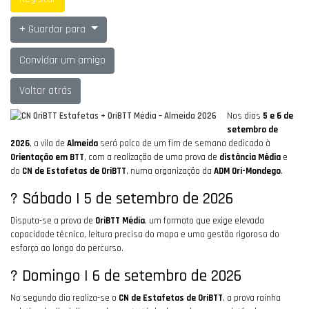
Guardar para
Convidar um amigo
Voltar atrás
Nos dias
5 e 6 de
setembro de
2026
, a vila de
Almeida
será palco de um fim de semana dedicado à
Orientação em BTT
, com a realização de uma prova de
distância Média
e
do
CN de Estafetas de OriBTT
, numa organização da
ADM Ori-Mondego
.
? Sábado | 5 de setembro de 2026
Disputa-se a prova de
OriBTT Média
, um formato que exige elevada
capacidade técnica, leitura precisa do mapa e uma gestão rigorosa do
esforço ao longo do percurso.
? Domingo | 6 de setembro de 2026
No segundo dia realiza-se o
CN de Estafetas de OriBTT
, a prova rainha