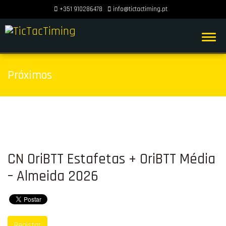
+351 910286478
info@tictactiming.pt
Próximos
CN OriBTT Estafetas + OriBTT Média
– Almeida 2026
Registar