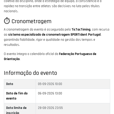
coletiva da disciplina, onde a estratégia de equipa, a consistência e a
rapidez na transição entre atletas são decisivas na luta pelos títulos
nacionais.
⏱️ Cronometragem
A cronometragem do evento é assegurada pela
TicTacTiming
, com recurso
ao
sistema especializado de cronometragem SPORTIdent Portugal
,
garantindo fiabilidade, rigor e qualidade na gestão dos tempos e
resultados.
O evento integra o calendário oficial da
Federação Portuguesa de
Orientação
.
Informação do evento
Data
05-09-2026 10:00
Data de fim do
06-09-2026 13:00
evento
Data limite de
28-08-2026 23:55
inscrição