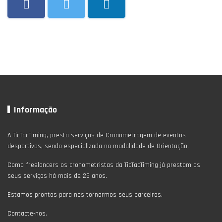
Informação
A TicTacTiming, presta serviços de Cronometragem de eventos
desportivos, sendo especializada na modalidade de Orientação.
Como freelancers os cronometristas da TicTacTiming já prestam os
seus serviços há mais de 25 anos.
Estamos prontos para nos tornarmos seus parceiros.
Contacte-nos.