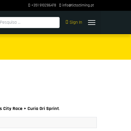
+351 910286478
info@tictactiming.pt
squisar
Sign In
City Race + Curia Ori Sprint
.