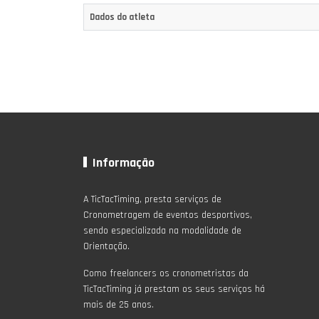
Dados do atleta
Informação
A TicTacTiming, presta serviços de
Cronometragem de eventos desportivos,
sendo especializada na modalidade de
Orientação.
Como freelancers os cronometristas da
TicTacTiming já prestam os seus serviços há
mais de 25 anos.