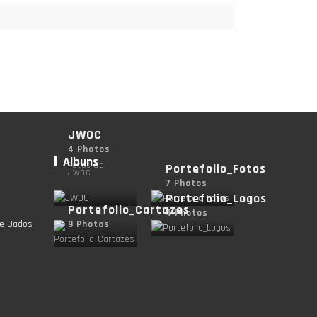
JWOC
4 Photos
Albuns
Fotos do
Portefolio_Fotos
JWOC
7 Photos
Portefolio_Logos
Portefolio_Cartazes
4 Photos
de Dados
9 Photos