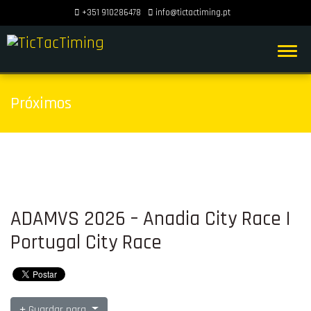
+351 910286478
info@tictactiming.pt
Próximos
ADAMVS 2026 – Anadia City Race |
Portugal City Race
Guardar para