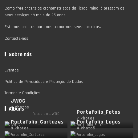
Como freelancers os cronometristas da TicTacTiming já prestam os
seus serviços há mais de 25 anos.
Estamos prontos para nos tornarmos seus parceiros.
Contacte-nos.
Sobre nós
Eventos
Politica de Privacidade e Proteção de Dados
Termos e Condições
JWOC
4 Photos
Albuns
Portefolio_Fotos
Fotos do JWOC
7 Photos
Portefolio_Cartazes
Portefolio_Logos
9 Photos
4 Photos