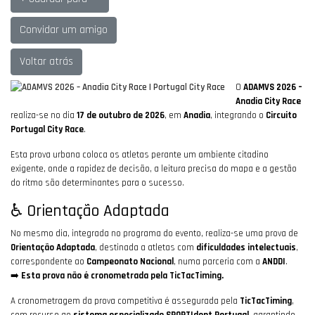
Convidar um amigo
Voltar atrás
O
ADAMVS 2026 –
Anadia City Race
realiza-se no dia
17 de outubro de 2026
, em
Anadia
, integrando o
Circuito
Portugal City Race
.
Esta prova urbana coloca os atletas perante um ambiente citadino
exigente, onde a rapidez de decisão, a leitura precisa do mapa e a gestão
do ritmo são determinantes para o sucesso.
♿ Orientação Adaptada
No mesmo dia, integrada no programa do evento, realiza-se uma prova de
Orientação Adaptada
, destinada a atletas com
dificuldades intelectuais
,
correspondente ao
Campeonato Nacional
, numa parceria com a
ANDDI
.
➡️
Esta prova não é cronometrada pela TicTacTiming.
A cronometragem da prova competitiva é assegurada pela
TicTacTiming
,
com recurso ao
sistema especializado SPORTIdent Portugal
, garantindo