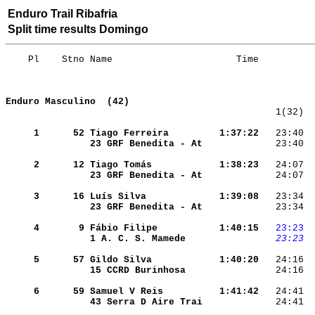
Enduro Trail Ribafria
Split time results Domingo
    Pl    Stno Name                      Time          
Enduro Masculino  (42)
   1(32)  
     1
     52
Tiago Ferreira      
  1:37:22
   23:40  
23 GRF Benedita - At
   23:40  
     2
     12
Tiago Tomás         
  1:38:23
   24:07  
23 GRF Benedita - At
   24:07  
     3
     16
Luís Silva          
  1:39:08
   23:34  
23 GRF Benedita - At
   23:34  
     4
      9
Fábio Filipe        
  1:40:15
  23:23
 
1 A. C. S. Mamede   
  23:23
 
     5
     57
Gildo Silva         
  1:40:20
   24:16  
15 CCRD Burinhosa   
   24:16  
     6
     59
Samuel V Reis       
  1:41:42
   24:41  
43 Serra D Aire Trai
   24:41  