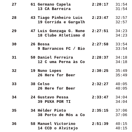
    27
     61
Germano Capela      
  2:20:17
   31:54  
13 CA Barreira      
   31:54  
    28
     43
Tiago Pinheiro Luis 
  2:23:47
   32:57  
19 Corrida e Gargalh
   32:57  
    29
     47
Luis Gonzaga G. Nune
  2:27:51
   34:23  
18 Clube Atletismo d
   34:23  
    30
     26
Bossa               
  2:27:58
   33:54  
9 Barrancos FC / Bio
   33:54  
    31
     50
Daniel Ferreira     
  2:28:37
   34:18  
12 C uma Perna às Co
   34:18  
    32
     19
Nuno Lopes          
  2:30:25
   35:49  
26 Here for Beer    
   35:49  
    33
     38
Celso               
  2:32:27
   40:05  
26 Here for Beer    
   40:05  
    34
     24
Gustavo Pessa       
  2:33:47
   34:04  
39 PUXA POR TI      
   34:04  
    35
     34
Hélder Pinto        
  2:35:15
   37:06  
38 Porto de Mós a Co
   37:06  
    36
     58
Manuel Victorino    
  2:51:39
   40:15  
14 CCD o Alvitejo   
   40:15  