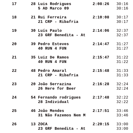
    17
     28
Luis Rodrigues      
  2:08:26
   30:16  
5 AD Marco 09       
   30:16  
    18
     21
Rui Ferreira        
  2:10:08
   30:17  
21 CRP - Ribafria   
   30:17  
    19
     30
Luís Paulo          
  2:14:06
   32:37  
23 GRF Benedita - At
   32:37  
    20
     39
Pedro Esteves       
  2:14:47
   31:27  
40 RUN 4 FUN        
   31:27  
    21
     35
Luiz De Ramos       
  2:15:47
   31:22  
40 RUN 4 FUN        
   31:22  
    22
     48
Pedro Amaral        
  2:15:48
   31:33  
21 CRP - Ribafria   
   31:33  
    23
     20
João Serrazina      
  2:16:28
   32:24  
26 Here for Beer    
   32:24  
    24
     54
Fernando rodrigues  
  2:17:48
   32:22  
28 Individual       
   32:22  
    25
     46
João Mendes         
  2:17:51
   33:46  
31 Não Fazemos Nem M
   33:46  
    26
     13
ZOCA                
  2:20:15
   33:00  
23 GRF Benedita - At
   33:00  