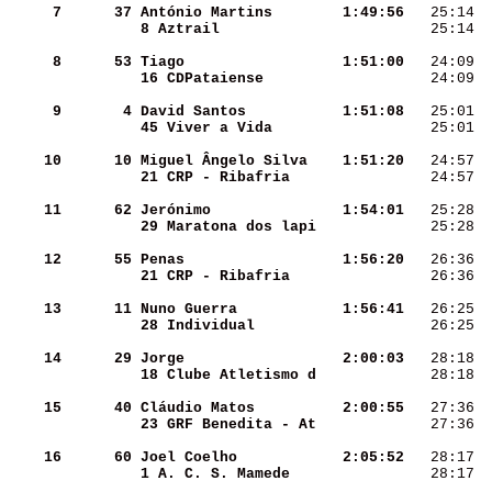
     7
     37
António Martins     
  1:49:56
   25:14  
8 Aztrail           
   25:14  
     8
     53
Tiago               
  1:51:00
   24:09  
16 CDPataiense      
   24:09  
     9
      4
David Santos        
  1:51:08
   25:01  
45 Viver a Vida     
   25:01  
    10
     10
Miguel Ângelo Silva 
  1:51:20
   24:57  
21 CRP - Ribafria   
   24:57  
    11
     62
Jerónimo            
  1:54:01
   25:28  
29 Maratona dos lapi
   25:28  
    12
     55
Penas               
  1:56:20
   26:36  
21 CRP - Ribafria   
   26:36  
    13
     11
Nuno Guerra         
  1:56:41
   26:25  
28 Individual       
   26:25  
    14
     29
Jorge               
  2:00:03
   28:18  
18 Clube Atletismo d
   28:18  
    15
     40
Cláudio Matos       
  2:00:55
   27:36  
23 GRF Benedita - At
   27:36  
    16
     60
Joel Coelho         
  2:05:52
   28:17  
1 A. C. S. Mamede   
   28:17  