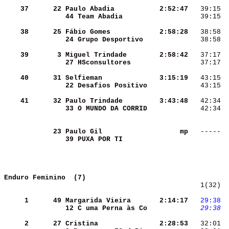
    37
     22
Paulo Abadia        
  2:52:47
   39:15  
44 Team Abadia      
   39:15  
    38
     25
Fábio Gomes         
  2:58:28
   38:58  
24 Grupo Desportivo 
   38:58  
    39
      3
Miguel Trindade     
  2:58:42
   37:17  
27 HSconsultores    
   37:17  
    40
     31
Selfieman           
  3:15:19
   43:15  
22 Desafios Positivo
   43:15  
    41
     32
Paulo Trindade      
  3:43:48
   42:34  
33 O MUNDO DA CORRID
   42:34  
     23
Paulo Gil           
       mp
   -----  
39 PUXA POR TI      
Enduro Feminino  (7)  
   1(32)  
     1
     49
Margarida Vieira    
  2:14:17
  29:38
 
12 C uma Perna às Co
  29:38
 
     2
     27
Cristina            
  2:28:53
   32:01  