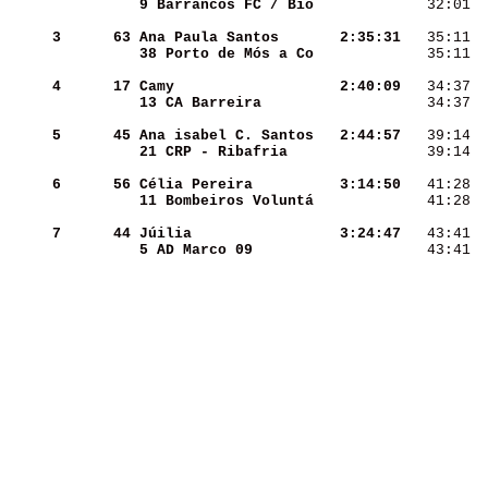
9 Barrancos FC / Bio
   32:01  
     3
     63
Ana Paula Santos    
  2:35:31
   35:11  
38 Porto de Mós a Co
   35:11  
     4
     17
Camy                
  2:40:09
   34:37  
13 CA Barreira      
   34:37  
     5
     45
Ana isabel C. Santos
  2:44:57
   39:14  
21 CRP - Ribafria   
   39:14  
     6
     56
Célia Pereira       
  3:14:50
   41:28  
11 Bombeiros Voluntá
   41:28  
     7
     44
Júilia              
  3:24:47
   43:41  
5 AD Marco 09       
   43:41  