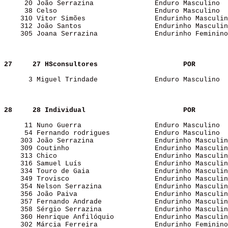
     20 João Serrazina               Enduro Masculino  
     38 Celso                        Enduro Masculino  
    310 Vitor Simões                 Endurinho Masculin
    312 João Santos                  Endurinho Masculin
    305 Joana Serrazina              Endurinho Feminino
27    
27 HSconsultores                    
POR   
      3 Miguel Trindade              Enduro Masculino  
28    
28 Individual                       
POR   
     11 Nuno Guerra                  Enduro Masculino  
     54 Fernando rodrigues           Enduro Masculino  
    303 João Serrazina               Endurinho Masculin
    309 Coutinho                     Endurinho Masculin
    313 Chico                        Endurinho Masculin
    316 Samuel Luís                  Endurinho Masculin
    334 Touro de Gaia                Endurinho Masculin
    349 Trovisco                     Endurinho Masculin
    354 Nelson Serrazina             Endurinho Masculin
    356 João Paiva                   Endurinho Masculin
    357 Fernando Andrade             Endurinho Masculin
    358 Sérgio Serrazina             Endurinho Masculin
    360 Henrique Anfilóquio          Endurinho Masculin
    302 Márcia Ferreira              Endurinho Feminino