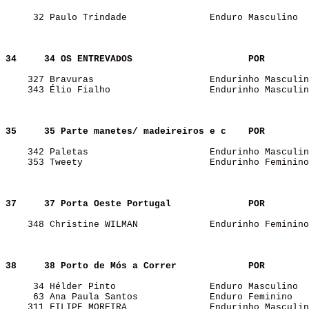
     32 Paulo Trindade               Enduro Masculino  
34    
34 OS ENTREVADOS                    
POR   
    327 Bravuras                     Endurinho Masculin
    343 Élio Fialho                  Endurinho Masculin
35    
35 Parte manetes/ madeireiros e c   
POR   
    342 Paletas                      Endurinho Masculin
    353 Tweety                       Endurinho Feminino
37    
37 Porta Oeste Portugal             
POR   
    348 Christine WILMAN             Endurinho Feminino
38    
38 Porto de Mós a Correr            
POR   
     34 Hélder Pinto                 Enduro Masculino  
     63 Ana Paula Santos             Enduro Feminino   
    311 FILIPE MOREIRA               Endurinho Masculin