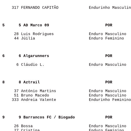
    317 FERNANDO CAPITÃO             Endurinho Masculin
5     
5 AD Marco 09                       
POR   
     28 Luis Rodrigues               Enduro Masculino  
     44 Júilia                       Enduro Feminino   
6     
6 Algarunners                       
POR   
      6 Cláudio L.                   Enduro Masculino  
8     
8 Aztrail                           
POR   
     37 António Martins              Enduro Masculino  
     51 Bruno Macedo                 Enduro Masculino  
    333 Andreia Valente              Endurinho Feminino
9     
9 Barrancos FC / Biogado            
POR   
     26 Bossa                        Enduro Masculino  
     27 Cristina                     Enduro Feminino   