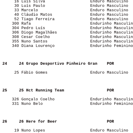
     16 Luís Silva                   Enduro Masculino  
     30 Luís Paulo                   Enduro Masculino  
     33 Marcelo                      Enduro Masculino  
     40 Cláudio Matos                Enduro Masculino  
     52 Tiago Ferreira               Enduro Masculino  
    300 Rafa                         Endurinho Masculin
    304 Pedro Luís                   Endurinho Masculin
    306 Diogo Magalhães              Endurinho Masculin
    308 Cesar Coelho                 Endurinho Masculin
    355 Nuno Santos                  Endurinho Masculin
    340 Diana Lourenço               Endurinho Feminino
24    
24 Grupo Desportivo Pinheiro Gran   
POR   
     25 Fábio Gomes                  Enduro Masculino  
25    
25 Hct Running Team                 
POR   
    326 Gonçalo Coelho               Endurinho Masculin
    331 Nuno Belo                    Endurinho Feminino
26    
26 Here for Beer                    
POR   
     19 Nuno Lopes                   Enduro Masculino  