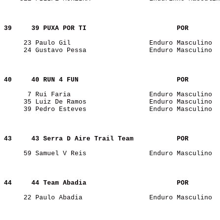
39    
39 PUXA POR TI                      
POR   
     23 Paulo Gil                    Enduro Masculino  
     24 Gustavo Pessa                Enduro Masculino  
40    
40 RUN 4 FUN                        
POR   
      7 Rui Faria                    Enduro Masculino  
     35 Luiz De Ramos                Enduro Masculino  
     39 Pedro Esteves                Enduro Masculino  
43    
43 Serra D Aire Trail Team          
POR   
     59 Samuel V Reis                Enduro Masculino  
44    
44 Team Abadia                      
POR   
     22 Paulo Abadia                 Enduro Masculino  