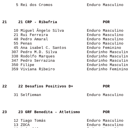
      5 Rei dos Cromos               Enduro Masculino  
21    
21 CRP - Ribafria                   
POR   
     10 Miguel Ângelo Silva          Enduro Masculino  
     21 Rui Ferreira                 Enduro Masculino  
     48 Pedro Amaral                 Enduro Masculino  
     55 Penas                        Enduro Masculino  
     45 Ana isabel C. Santos         Enduro Feminino   
    307 Pedro M.D. Silva             Endurinho Masculin
    338 Rodolfo Marques              Endurinho Masculin
    347 Pedro Serrazina              Endurinho Masculin
    350 Filipe                       Endurinho Masculin
    359 Viviana Ribeiro              Endurinho Feminino
22    
22 Desafios Positivos D+            
POR   
     31 Selfieman                    Enduro Masculino  
23    
23 GRF Benedita - Atletismo         
POR   
     12 Tiago Tomás                  Enduro Masculino  
     13 ZOCA                         Enduro Masculino  