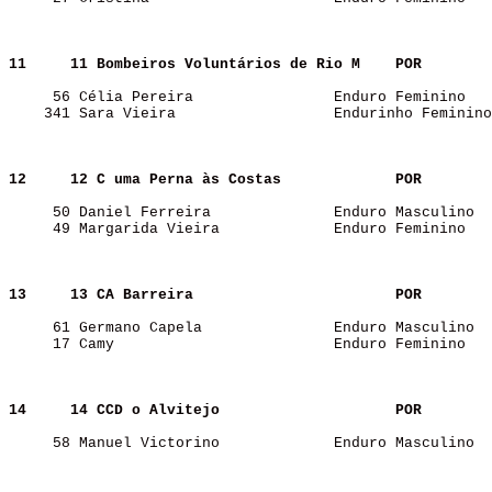
11    
11 Bombeiros Voluntários de Rio M   
POR   
     56 Célia Pereira                Enduro Feminino   
    341 Sara Vieira                  Endurinho Feminino
12    
12 C uma Perna às Costas            
POR   
     50 Daniel Ferreira              Enduro Masculino  
     49 Margarida Vieira             Enduro Feminino   
13    
13 CA Barreira                      
POR   
     61 Germano Capela               Enduro Masculino  
     17 Camy                         Enduro Feminino   
14    
14 CCD o Alvitejo                   
POR   
     58 Manuel Victorino             Enduro Masculino  