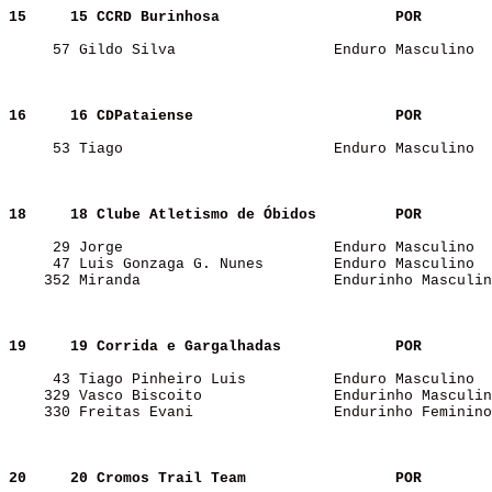
15    
15 CCRD Burinhosa                   
POR   
     57 Gildo Silva                  Enduro Masculino  
16    
16 CDPataiense                      
POR   
     53 Tiago                        Enduro Masculino  
18    
18 Clube Atletismo de Óbidos        
POR   
     29 Jorge                        Enduro Masculino  
     47 Luis Gonzaga G. Nunes        Enduro Masculino  
    352 Miranda                      Endurinho Masculin
19    
19 Corrida e Gargalhadas            
POR   
     43 Tiago Pinheiro Luis          Enduro Masculino  
    329 Vasco Biscoito               Endurinho Masculin
    330 Freitas Evani                Endurinho Feminino
20    
20 Cromos Trail Team                
POR   