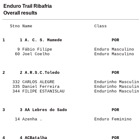
Enduro Trail Ribafria
Overall results
   Stno Name                         Class             
1     
1 A. C. S. Mamede                   
POR   
      9 Fábio Filipe                 Enduro Masculino  
     60 Joel Coelho                  Enduro Masculino  
2     
2 A.R.S.C.Toledo                    
POR   
    332 CARLOS ALEGRE                Endurinho Masculin
    335 Daniel Ferreira              Endurinho Masculin
    344 FILIPE ESTANISLAU            Endurinho Masculin
3     
3 AA Lebres do Sado                 
POR   
     14 Azenha .                     Enduro Feminino   
4     
4 ACBatalha                         
POR   