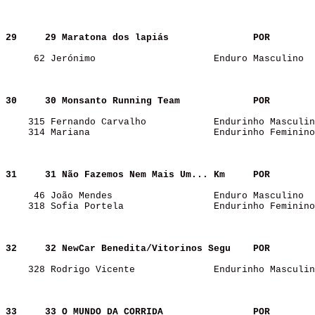
29    
29 Maratona dos lapiás              
POR   
     62 Jerónimo                     Enduro Masculino  
30    
30 Monsanto Running Team            
POR   
    315 Fernando Carvalho            Endurinho Masculin
    314 Mariana                      Endurinho Feminino
31    
31 Não Fazemos Nem Mais Um... Km    
POR   
     46 João Mendes                  Enduro Masculino  
    318 Sofia Portela                Endurinho Feminino
32    
32 NewCar Benedita/Vitorinos Segu   
POR   
    328 Rodrigo Vicente              Endurinho Masculin
33    
33 O MUNDO DA CORRIDA               
POR   